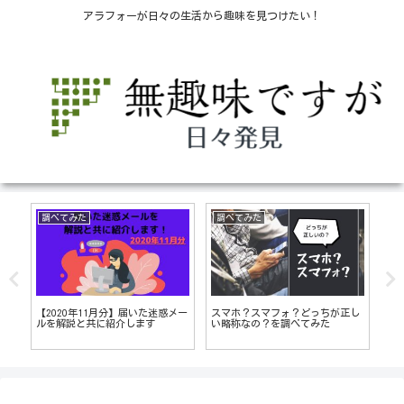
アラフォーが日々の生活から趣味を見つけたい！
調べてみた
調べてみた
生
は
【2020年11月分】届いた迷惑メー
スマホ？スマフォ？どっちが正し
【
t！
ルを解説と共に紹介します
い略称なの？を調べてみた
リ
よ