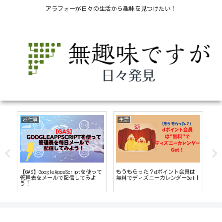
アラフォーが日々の生活から趣味を見つけたい！
お仕事
生活
医
クリ
【GAS】GoogleAppsScriptを使って
もうもらった？dポイント会員は
「
管理表をメールで配信してみよ
無料でディズニーカレンダーGet！
き
う！
みま