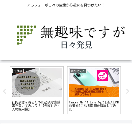
アラフォーが日々の生活から趣味を見つけたい！
お仕事
調べてみた
調
ゃ
社内承認を得るために必須な稟議
Xiaomi Mi 11 Lite 5gで[楽天LINK
ス
書を書いてみよう！【例文付き・
非通知]になる問題を解決してみ
い
人材採用編】
た！