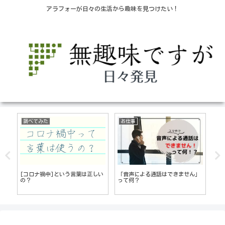
アラフォーが日々の生活から趣味を見つけたい！
調べてみた
お仕事
生
○
[コロナ禍中]という言葉は正しい
「音声による通話はできません」
も
っ
の？
って何？
無料
た